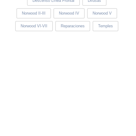
Descenso Línea Frontal
Difusas
Norwood II-III
Norwood IV
Norwood V
Norwood VI-VII
Reparaciones
Temples