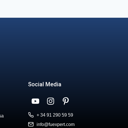
Social Media
+ 34 91 290 59 59
sa
info@fuexpert.com