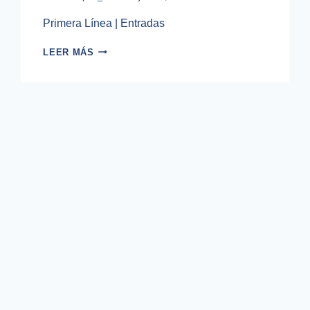
Primera Línea | Entradas
TRASPLANTE
LEER MÁS
CAPILAR
FUE
2213
INJERTOS