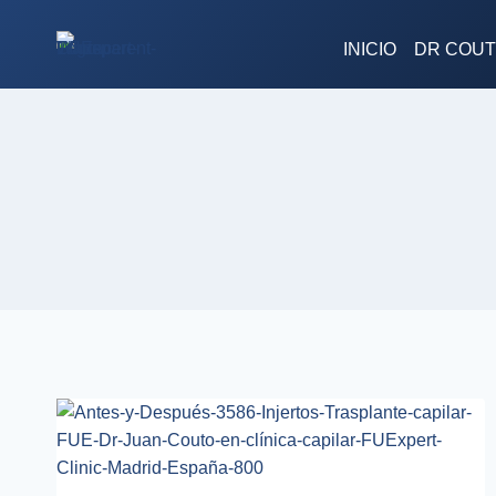
Saltar
al
INICIO
DR COU
contenido