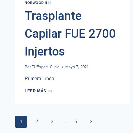
NORWOOD II-III
Trasplante
Capilar FUE 2700
Injertos
Por
FUExpert_Clinic
mayo 7, 2021
Primera Línea
TRASPLANTE
LEER MÁS
CAPILAR
FUE
2700
INJERTOS
Navegación
1
2
3
…
5
Siguiente
página