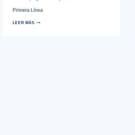
Primera Línea
TRASPLANTE
LEER MÁS
CAPILAR
FUE
2444
INJERTOS