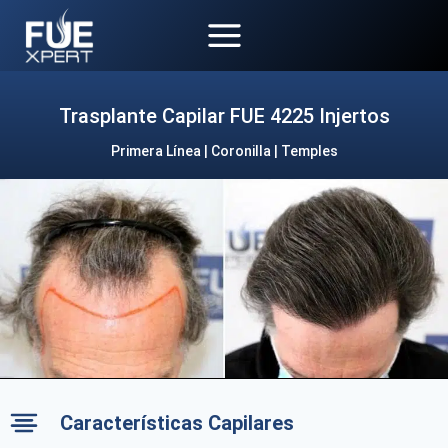
Saltar
al
contenido
Trasplante Capilar FUE 4225 Injertos
Primera Línea | Coronilla | Temples
Características Capilares