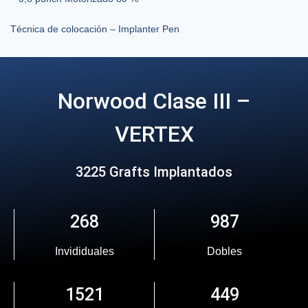
Técnica de colocación – Implanter Pen
Norwood Clase III –
VERTEX
3225 Grafts Implantados
268
987
Invididuales
Dobles
1521
449