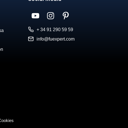
+ 34 91 290 59 59
sa
info@fuexpert.com
ón
 Cookies