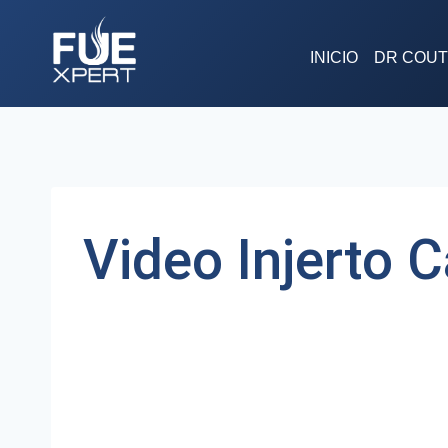
Saltar
al
INICIO
DR COU
contenido
Video Injerto 