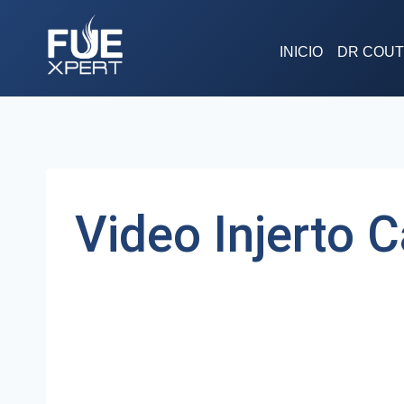
Saltar
al
INICIO
DR COU
contenido
Video Injerto 