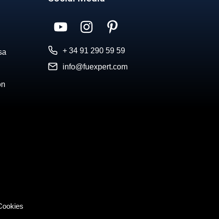
+ 34 91 290 59 59
sa
info@fuexpert.com
ón
 Cookies