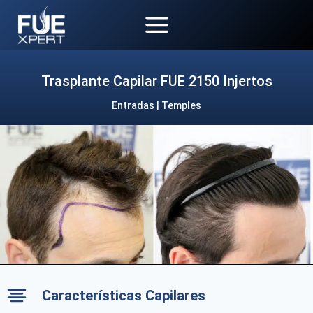
Saltar
al
contenido
Trasplante Capilar FUE 2150 Injertos
Entradas | Temples
Características Capilares