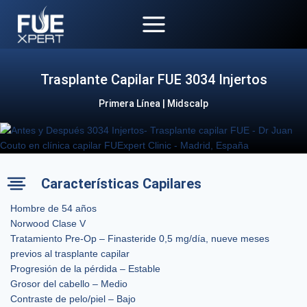
Saltar
al
contenido
Trasplante Capilar FUE 3034 Injertos
Primera Línea | Midscalp
Características Capilares
Hombre de 54 años
Norwood Clase V
Tratamiento Pre-Op – Finasteride 0,5 mg/día, nueve meses
previos al trasplante capilar
Progresión de la pérdida – Estable
Grosor del cabello – Medio
Contraste de pelo/piel – Bajo