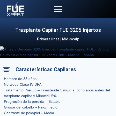
Saltar
al
contenido
Trasplante Capilar FUE 3205 Injertos
Primera línea | Mid-scalp
Características Capilares
Hombre de 38 años
Norwood Clase IV DPA
Tratamiento Pre-Op – Finasteride 1 mg/día, ocho años antes del
trasplante capilar y Minoxidil 5%
Progresión de la pérdida – Estable
Grosor del cabello – Fino/ medio
Contraste de pelo/piel – Media