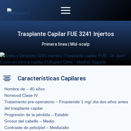
Saltar
al
contenido
Trasplante Capilar FUE 3241 Injertos
Primera línea | Mid-scalp
Características Capilares
Hombre de – 40 años
Norwood Clase IV
Tratamiento pre-operatorio – Finasteride 1 mg/ día dos años antes
del trasplante capilar
Progresión de la pérdida – Estable
Grosor del cabello – Medio
Contraste de pelo/piel – Media/alto