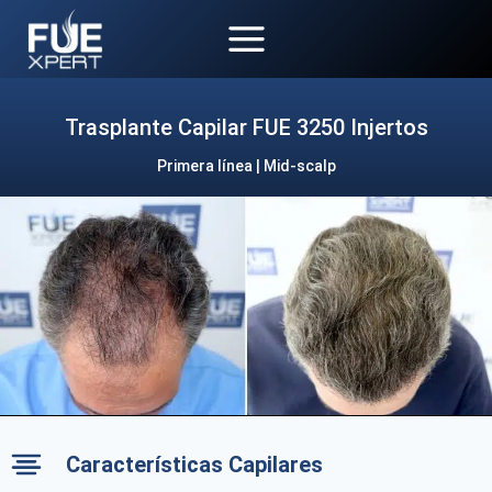
Saltar
al
contenido
Trasplante Capilar FUE 3250 Injertos
Primera línea | Mid-scalp
Características Capilares